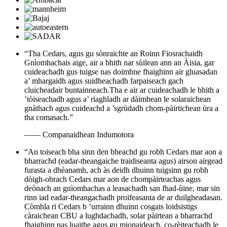
“Tha Cedars, agus gu sònraichte an Roinn Fiosrachaidh
Gnìomhachais aige, air a bhith nar sùilean ann an Àisia, gar
cuideachadh gus tuigse nas doimhne fhaighinn air gluasadan
a’ mhargaidh agus suidheachadh farpaiseach gach
cluicheadair buntainneach.Tha e air ar cuideachadh le bhith a
’tòiseachadh agus a’ riaghladh ar dàimhean le solaraichean
gnàthach agus cuideachd a ’sgrùdadh chom-pàirtichean ùra a
tha comasach.”
—— Companaidhean Indumotora
“An toiseach bha sinn den bheachd gu robh Cedars mar aon a
bharrachd (eadar-theangaiche traidiseanta agus) airson airgead
furasta a dhèanamh, ach às deidh dhuinn tuigsinn gu robh
dòigh-obrach Cedars mar aon de chompàirteachas agus
deònach an gnìomhachas a leasachadh san fhad-ùine, mar sin
rinn iad eadar-theangachadh proifeasanta de ar duilgheadasan.
Còmhla ri Cedars b ’urrainn dhuinn cosgais loidsistigs
càraichean CBU a lughdachadh, solar pàirtean a bharrachd
fhaighinn nas luaithe agus gu mionaideach, co-rèiteachadh le