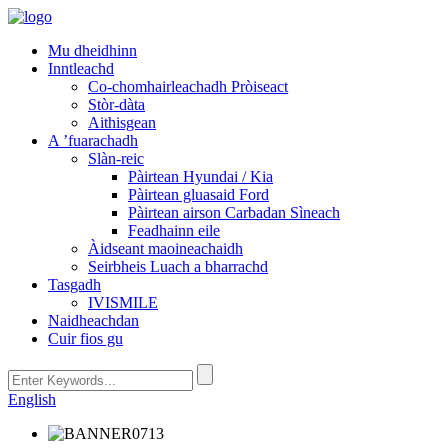
Mu dheidhinn
Inntleachd
Co-chomhairleachadh Pròiseact
Stòr-dàta
Aithisgean
A ’fuarachadh
Slàn-reic
Pàirtean Hyundai / Kia
Pàirtean gluasaid Ford
Pàirtean airson Carbadan Sìneach
Feadhainn eile
Àidseant maoineachaidh
Seirbheis Luach a bharrachd
Tasgadh
IVISMILE
Naidheachdan
Cuir fios gu
English