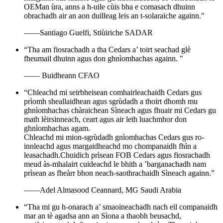
OEMan ùra, anns a h-uile cùis bha e comasach dhuinn
obrachadh air an aon duilleag leis an t-solaraiche againn."
——Santiago Guelfi, Stiùiriche SADAR
“Tha am fiosrachadh a tha Cedars a’ toirt seachad glè
fheumail dhuinn agus don ghnìomhachas againn. "
—— Buidheann CFAO
“Chleachd mi seirbheisean comhairleachaidh Cedars gus
prìomh sheallaidhean agus sgrùdadh a thoirt dhomh mu
ghnìomhachas chàraichean Sìneach agus fhuair mi Cedars gu
math lèirsinneach, ceart agus air leth luachmhor don
ghnìomhachas agam.
Chleachd mi mion-sgrùdadh gnìomhachas Cedars gus ro-
innleachd agus margaidheachd mo chompanaidh fhìn a
leasachadh.Chuidich prìsean FOB Cedars agus fiosrachadh
meud às-mhalairt cuideachd le bhith a ’barganachadh nam
prìsean as fheàrr bhon neach-saothrachaidh Sìneach againn.”
——Adel Almasood Ceannard, MG Saudi Arabia
“Tha mi gu h-onarach a’ smaoineachadh nach eil companaidh
mar an tè agadsa ann an Sìona a thaobh beusachd,