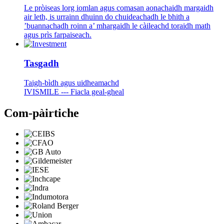
Le pròiseas lorg iomlan agus comasan aonachaidh margaidh
air leth, is urrainn dhuinn do chuideachadh le bhith a
’buannachadh roinn a’ mhargaidh le càileachd toraidh math
agus prìs farpaiseach.
Tasgadh
Taigh-bìdh agus uidheamachd
IVISMILE --- Fiacla geal-gheal
Com-pàirtiche