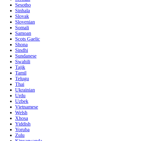
Sesotho
Sinhala
Slovak
Slovenian
Somali
Samoan
Scots Gaelic
Shona
Sindhi
Sundanese
Swahili
Tajik
Tamil
Telugu
Thai
Ukrainian
Urdu
Uzbek
Vietnamese
Welsh
Xhosa
Yiddish
Yoruba
Zulu
Kinyarwanda