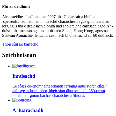
Mu ar deidhinn
Air a stèidheachadh ann an 2007, tha Cedars air a bhith a
’speisealachadh ann an inntleachd chàraichean agus gnìomhachas
lorg agus tha e dealasach a bhith nad sholaraiche earbsach agad.An-
dràsta, tha meuran againn air tìr-mòr Sìona, Hong Kong, agus na
Stàitean Aonaichte, le luchd-ceannach bho barrachd air 60 dùthaich.
Thoir sùil air barrachd
Seirbheisean
Inntleachd
Le eòlas co-chomhairleachaidh farsaing agus stòran-dàta /
aithisgean luachmhor, bheir sinn dhut sealladh 360-ceum
iomlan air gnìomhachas chàraichean Shìona.
A ’fuarachadh