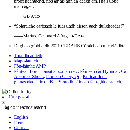
proifeiseantachd, fios air ais ann an deagh àm.Tha sgioba
math agad. ”
——GB Auto
“Solaraiche earbsach le fuasgladh airson gach duilgheadas!”
——Marius, Ceannard Afraga a-Deas
Dlighe-sgrìobhaidh 2021 CEDARS.Còraichean uile glèidhte
Toraidhean teth
Mapa-làraich
Fòn-làimhe AMP
Pàirtean Ford Transit airson an reic
,
Pàirtean càr Hyundai
,
Càr
Absorber Shock
,
Pàirtean Chery Qq
,
Pàirtean fèin-
ghluasadach airson Kia
,
Stòradh pàirtean fèin-ghluasadach
,
Cuir post-d
x
Fàg do theachdaireachd
English
French
German