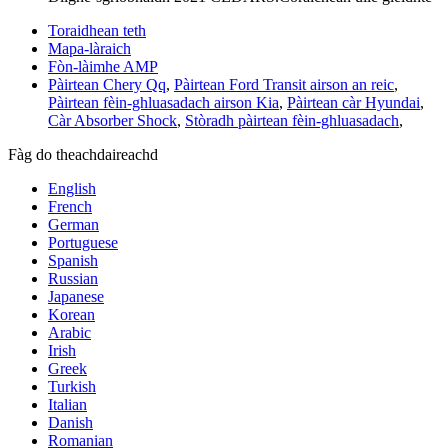
Toraidhean teth
Mapa-làraich
Fòn-làimhe AMP
Pàirtean Chery Qq
,
Pàirtean Ford Transit airson an reic
,
Pàirtean fèin-ghluasadach airson Kia
,
Pàirtean càr Hyundai
,
Càr Absorber Shock
,
Stòradh pàirtean fèin-ghluasadach
,
Fàg do theachdaireachd
English
French
German
Portuguese
Spanish
Russian
Japanese
Korean
Arabic
Irish
Greek
Turkish
Italian
Danish
Romanian