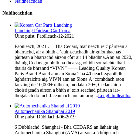
Naidheachdan
Naidheachdan
Lauching Pàirtean Càr Corea
Ùine puist: Faoilleach-12-2021
Faoilleach, 2021 .— Tha Cedars, mar neach-reic pàirtean a
bharrachd, air a bhith a ’cuimseachadh air gnìomhachas
pàirtean a bharrachd airson còrr air 14 bliadhna.Ann an 2020,
thàinig Cedars gu bhith na fhear-sgaoilidh sònraichte thall
thairis de bhrannd “VIVN” —— Leading Quality Korean
Parts Brand Brand ann an Sìona.Tha 40 neach-sgaoilidh
ùghdarraichte aig VIVN ann an Sìona.A ’còmhdach raon
farsaing de 10,000+ nithean, modalan 20+, Cedars air a
choisrigeadh airson a bhith a’ toirt seachad pàirtean iar-
thogalach do luchd-ceannach ann an orig ...
Leugh tuilleadh
»
Automechanika Shanghai 2019
Ùine puist: Dùbhlachd-06-2019
6 Dùbhlachd, Shanghai - Bha CEDARS an làthair aig
Automechanika Shanghai (AMS) airson a ’chòigeamh