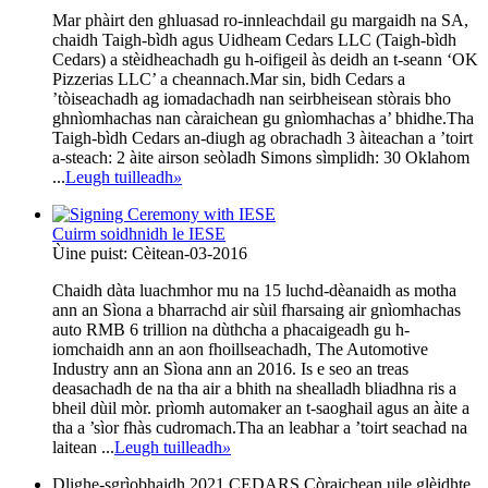
Mar phàirt den ghluasad ro-innleachdail gu margaidh na SA,
chaidh Taigh-bìdh agus Uidheam Cedars LLC (Taigh-bìdh
Cedars) a stèidheachadh gu h-oifigeil às deidh an t-seann ‘OK
Pizzerias LLC’ a cheannach.Mar sin, bidh Cedars a
’tòiseachadh ag iomadachadh nan seirbheisean stòrais bho
ghnìomhachas nan càraichean gu gnìomhachas a’ bhidhe.Tha
Taigh-bìdh Cedars an-diugh ag obrachadh 3 àiteachan a ’toirt
a-steach: 2 àite airson seòladh Simons sìmplidh: 30 Oklahom
...
Leugh tuilleadh
»
Cuirm soidhnidh le IESE
Ùine puist: Cèitean-03-2016
Chaidh dàta luachmhor mu na 15 luchd-dèanaidh as motha
ann an Sìona a bharrachd air sùil fharsaing air gnìomhachas
auto RMB 6 trillion na dùthcha a phacaigeadh gu h-
iomchaidh ann an aon fhoillseachadh, The Automotive
Industry ann an Sìona ann an 2016. Is e seo an treas
deasachadh de na tha air a bhith na shealladh bliadhna ris a
bheil dùil mòr. prìomh automaker an t-saoghail agus an àite a
tha a ’sìor fhàs cudromach.Tha an leabhar a ’toirt seachad na
laitean ...
Leugh tuilleadh
»
Dlighe-sgrìobhaidh 2021 CEDARS.Còraichean uile glèidhte