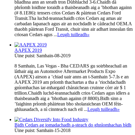
bliadhna ann an sreath tron ​​Dùbhlachd 3-6.Chaidh dà
phrìomh loidhne toraidh a thaisbeanadh aig a ’bhothan againn
(# 8.1E86): tensers crios Cedars & pàirtean Cedars Ford
Transit.Tha luchd-teannachaidh crios Cedars ag amas air
carbadan Iapanach agus air an nochdadh le càileachd OEM.A
thaobh pàirtean Ford Transit, chuir sinn air adhart innealan tìm
criosan Cedars agus ...
Leugh tuilleadh
»
AAPEX 2019
Ùine puist: Samhain-08-2019
8 Samhain, Las Vegas - Bha CEDARS gu soirbheachail an
làthair aig an Automotive Aftermarket Products Expo
(AAPEX) airson a ’chiad uair anns an t-Samhain 5-7.Is e an
AAPEX 2019 am prìomh thachartas a tha a ’riochdachadh
gnìomhachas iar-mhargaid chàraichean cruinne còrr air $ 1
trillion.Chaidh luchd-teannachaidh crios Cedars agus idlers a
thaisbeanadh aig a ’bhothan againn (# 8800).Bidh sinn a
’faighinn prìomh phàirtean bho sholaraichean OEM fèin-
ghluasadach, a nì cinnteach nach eil ...
Leugh tuilleadh
»
Bidh Cedars ag iomadachadh a-steach do ghnìomhachas bìdh
Ùine puist: Samhain-15-2018