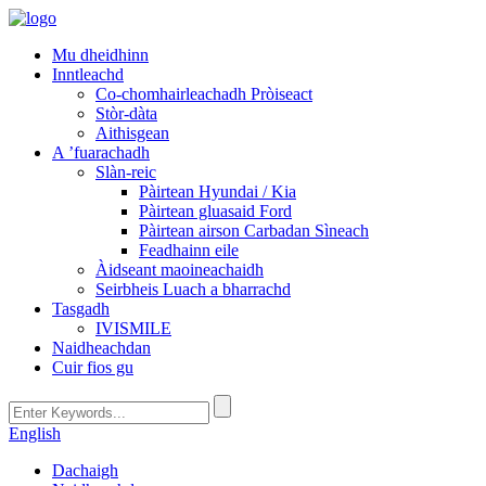
Mu dheidhinn
Inntleachd
Co-chomhairleachadh Pròiseact
Stòr-dàta
Aithisgean
A ’fuarachadh
Slàn-reic
Pàirtean Hyundai / Kia
Pàirtean gluasaid Ford
Pàirtean airson Carbadan Sìneach
Feadhainn eile
Àidseant maoineachaidh
Seirbheis Luach a bharrachd
Tasgadh
IVISMILE
Naidheachdan
Cuir fios gu
English
Dachaigh